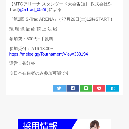
【MTGアリーナ スタンダード大会告知】 株式会社S-
Trad(
@STrad_0528
)による
『第2回 S-Trad ARENA』が 7月26日(土)12時START！
現 環 境 最 終 頂 上 決 戦
参加費：500円+手数料
参加受付：7/16 18:00~
https://
melee.gg/Tournament/Vie
w/333194
運営：蒼紅杯
※日本在住者のみ参加可能です